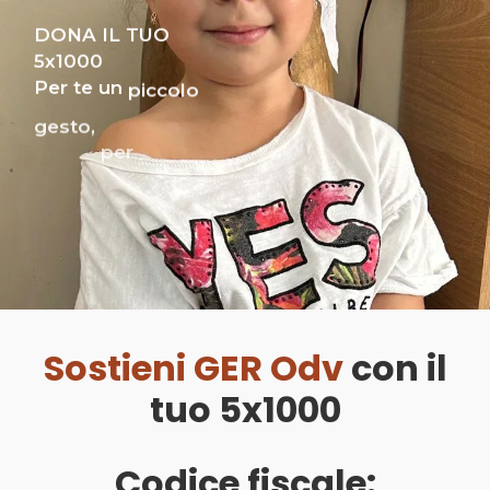
D
O
N
A
I
L
T
U
O
5
x
1
0
0
0
P
e
r
t
e
u
n
p
i
c
c
o
l
o
g
e
s
t
o
,
p
e
r
l
o
r
o
u
n
g
r
a
n
d
e
d
o
n
o
!
Sostieni GER Odv
con il
tuo 5x1000
Codice fiscale: