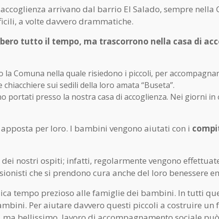
i accoglienza arrivano dal barrio El Salado, sempre nella
icili, a volte davvero drammatiche.
bero tutto il tempo, ma trascorrono nella casa di acco
so la Comuna nella quale risiedono i piccoli, per accompagna
e chiacchiere sui sedili della loro amata “Buseta”.
o portati presso la nostra casa di accoglienza. Nei giorni in c
 apposta per loro. I bambini vengono aiutati con i
compi
a dei nostri ospiti; infatti, regolarmente vengono effettuat
ssionisti che si prendono cura anche del loro benessere e
ica tempo prezioso alle famiglie dei bambini. In tutti 
ambini. Per aiutare davvero questi piccoli a costruire u
icile, ma bellissimo, lavoro di accompagnamento sociale pu