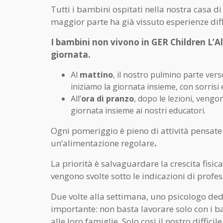
Tutti i bambini ospitati nella nostra casa d
maggior parte ha già vissuto esperienze diff
I bambini non vivono in GER Children L’Al
giornata.
Al
mattino
, il nostro pulmino parte ver
iniziamo la giornata insieme, con sorrisi 
All’
ora di pranzo
, dopo le lezioni, vengon
giornata insieme ai nostri educatori.
Ogni pomeriggio è pieno di attività pensate
un’alimentazione regolare
.
La priorità è salvaguardare la crescita fisic
vengono svolte sotto le indicazioni di profe
Due volte alla settimana, uno psicologo ded
importante: non basta lavorare solo con i b
alle loro famiglie. Solo così il nostro diff