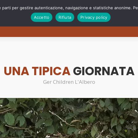
e parti per gestire autenticazione, navigazione e statistiche anonime. Per
Accetto
Rifiuta
Privacy policy
o
Cosa facciamo
Sostienici
Progetti speciali
UNA TIPICA
GIORNATA
Ger Children L'Albero