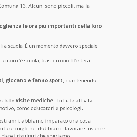
 Comuna 13. Alcuni sono piccoli, ma la
glienza le ore più importanti della loro
rli a scuola. È un momento davvero speciale:
ui non c’è scuola, trascorrono lì l’intera
ti
,
giocano e fanno sport,
mantenendo
e delle
visite mediche
. Tutte le attività
motivo, come educatori e psicologi.
questi anni, abbiamo imparato una cosa
n futuro migliore, dobbiamo lavorare insieme
ò
dare i risultati che speriamo.