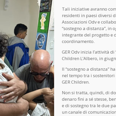
Tali iniziative avranno co
residenti in paesi diversi d
Associazioni Odv e collabor
“sostegno a distanza”, in 
integrante del progetto e 
coordinamento.
GER Odv inizia l’attività d
Children L’Albero, in giug
Il “sostegno a distanza” h
nel tempo tra i sostenitori
GER Children.
Non si tratta, quindi, di 
denaro fini a sé stesse, be
e di sostegno tra le due pa
un canale di comunicazione