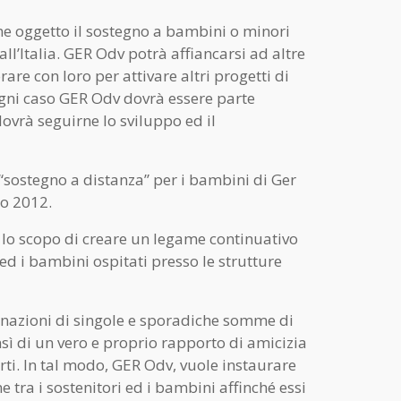
me oggetto il sostegno a bambini o minori
all’Italia. GER Odv potrà affiancarsi ad altre
are con loro per attivare altri progetti di
ogni caso GER Odv dovrà essere parte
dovrà seguirne lo sviluppo ed il
i “sostegno a distanza” per i bambini di Ger
no 2012.
a lo scopo di creare un legame continuativo
 ed i bambini ospitati presso le strutture
donazioni di singole e sporadiche somme di
nsì di un vero e proprio rapporto di amicizia
rti. In tal modo, GER Odv, vuole instaurare
 tra i sostenitori ed i bambini affinché essi