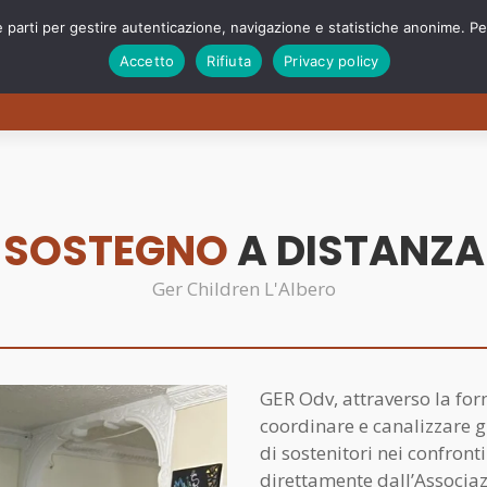
e parti per gestire autenticazione, navigazione e statistiche anonime. Per
Accetto
Rifiuta
Privacy policy
o
Cosa facciamo
Sostienici
Progetti speciali
SOSTEGNO
A DISTANZA
Ger Children L'Albero
GER Odv, attraverso la for
coordinare e canalizzare gl
di sostenitori nei confronti
direttamente dall’Associaz